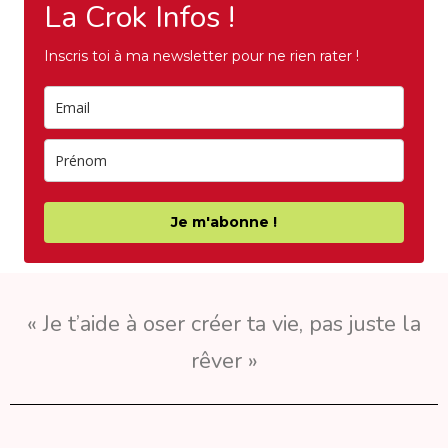
La Crok Infos !
Inscris toi à ma newsletter pour ne rien rater !
Je m'abonne !
« Je t’aide à oser créer ta vie, pas juste la
rêver »