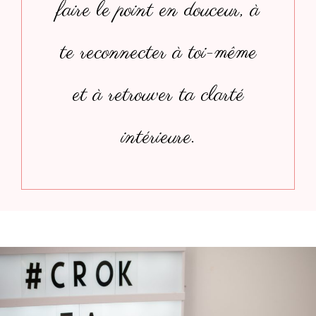
faire le point en douceur, à
te reconnecter à toi-même
et à retrouver ta clarté
intérieure.