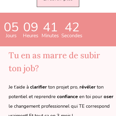
05
09
41
41
Jours
Heures
Minutes
Secondes
Tu en as marre de subir
ton job?
Je t’aide à
clarifier
ton projet pro,
révéler
ton
potentiel et reprendre
confiance
en toi pour
oser
le changement professionnel qui TE correspond
vraiment! Et tout ça en 3 mois !