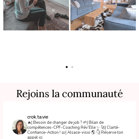
Rejoins la communauté
crok.ta.vie
🔥| Besoin de changer de job ?
🌱| Bilan de
compétences-CPF-Coaching Rév’Elle ✨
🚀| Clarté-
Confiance-Action !
🥨| Alsace-visio 🌎
👇| Réserve ton
appel ici