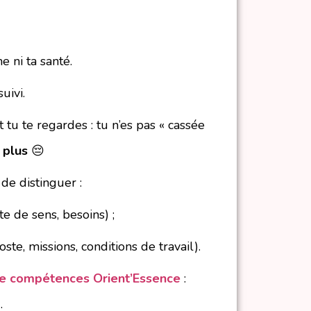
e ni ta santé.
uivi.
t tu te regardes :
tu n’es pas « cassée
 plus
😔
 de distinguer :
te de sens, besoins) ;
te, missions, conditions de travail).
de compétences Orient’Essence
:
.