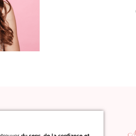
Ma
retrouver
du sens, de la confiance et