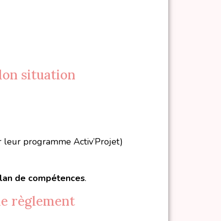
lon situation
er leur programme Activ’Projet)
bilan de compétences
.
 de règlement