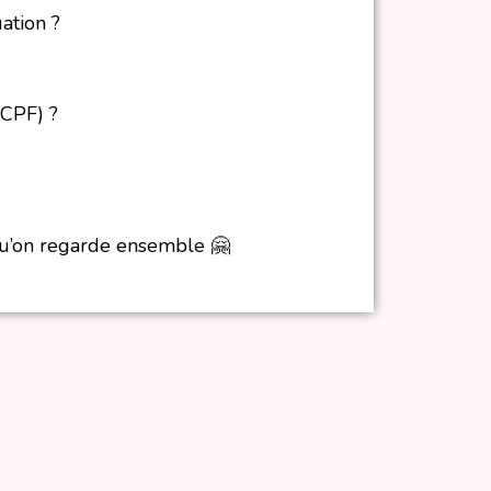
uation ?
 CPF) ?
qu’on regarde ensemble 🤗