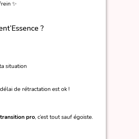
frein ✨
ent’Essence ?
a situation
lai de rétractation est ok !
transition pro
, c’est tout sauf égoïste.