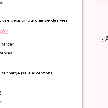
le
t une décision qui
change des vies
.
isée
Re
nancer :
tences
 ta charge (sauf exceptions :
)
e.